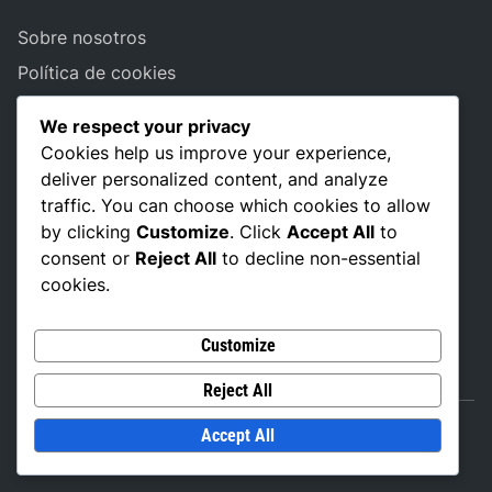
Sobre nosotros
Política de cookies
Tu privacidad
We respect your privacy
Términos de servicio
Cookies help us improve your experience,
Comunícate
deliver personalized content, and analyze
traffic. You can choose which cookies to allow
by clicking
Customize
. Click
Accept All
to
consent or
Reject All
to decline non-essential
BUSCAR
cookies.
Search
for:
Customize
Reject All
Copyright © 2026
casayciudad.org.mx
.
Accept All
Powered by
WordPress
and
Exalt
.