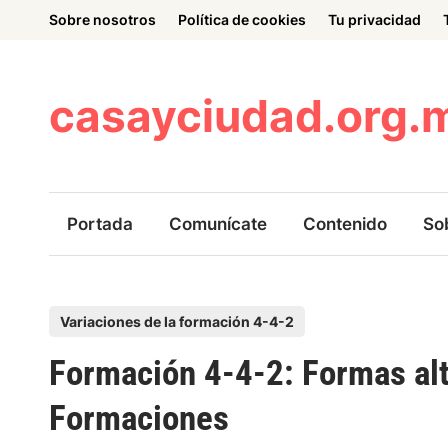
Skip
Sobre nosotros
Política de cookies
Tu privacidad
to
content
casayciudad.org.
Portada
Comunícate
Contenido
So
P
Variaciones de la formación 4-4-2
o
Formación 4-4-2: Formas alte
s
t
Formaciones
e