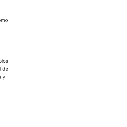
.
como
pios
l de
a y
o