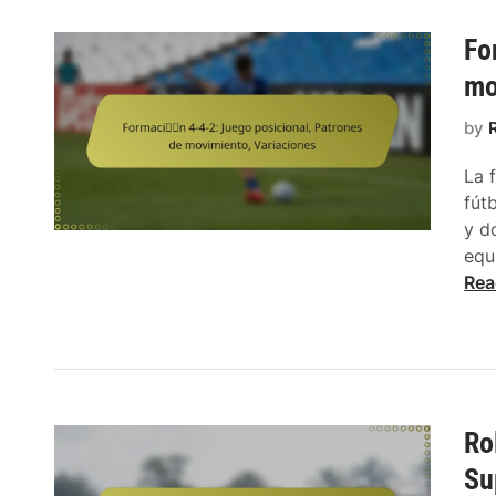
Fo
mo
by
La 
fút
y d
equ
Rea
Ro
Su