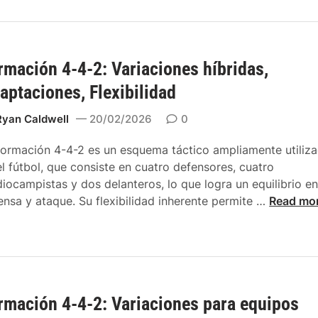
e
a
m
n
d
a
l
e
c
a
s
rmación 4-4-2: Variaciones híbridas,
i
F
,
ó
o
aptaciones, Flexibilidad
S
n
r
u
4
Ryan Caldwell
20/02/2026
0
m
p
-
a
e
formación 4-4-2 es un esquema táctico ampliamente utiliz
4
c
r
el fútbol, que consiste en cuatro defensores, cuatro
-
i
p
iocampistas y dos delanteros, lo que logra un equilibrio en
2
ó
o
F
ensa y ataque. Su flexibilidad inherente permite …
Read mo
:
n
s
o
F
4
i
r
o
-
c
m
r
4
i
a
m
-
o
c
a
2
n
rmación 4-4-2: Variaciones para equipos
i
s
:
e