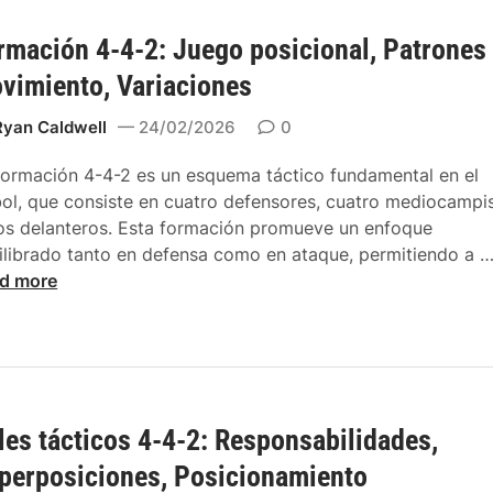
c
rmación 4-4-2: Juego posicional, Patrones
i
ó
vimiento, Variaciones
n
4
Ryan Caldwell
24/02/2026
0
-
formación 4-4-2 es un esquema táctico fundamental en el
4
bol, que consiste en cuatro defensores, cuatro mediocampi
-
os delanteros. Esta formación promueve un enfoque
2
ilibrado tanto en defensa como en ataque, permitiendo a 
A
d more
n
c
h
a
:
E
les tácticos 4-4-2: Responsabilidades,
s
p
perposiciones, Posicionamiento