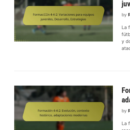
ju
by
La 
fút
y d
ata
Fo
ad
by
La 