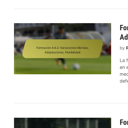
Fo
Ad
by
La 
en 
med
def
Fo