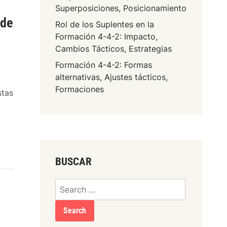
Superposiciones, Posicionamiento
 de
Rol de los Suplentes en la
Formación 4-4-2: Impacto,
Cambios Tácticos, Estrategias
Formación 4-4-2: Formas
alternativas, Ajustes tácticos,
Formaciones
stas
F
…
o
r
m
BUSCAR
a
c
Search
i
for:
ó
n
4