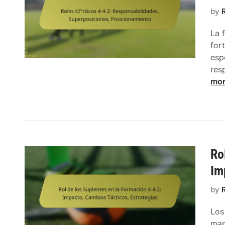
by
La 
for
esp
res
mo
Ro
Im
by
Los
man