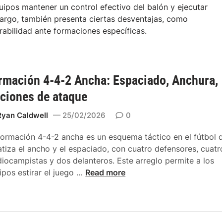
quipos mantener un control efectivo del balón y ejecutar
bargo, también presenta ciertas desventajas, como
rabilidad ante formaciones específicas.
rmación 4-4-2 Ancha: Espaciado, Anchura,
ciones de ataque
Ryan Caldwell
25/02/2026
0
formación 4-4-2 ancha es un esquema táctico en el fútbol 
atiza el ancho y el espaciado, con cuatro defensores, cuatr
iocampistas y dos delanteros. Este arreglo permite a los
F
ipos estirar el juego …
Read more
o
r
m
a