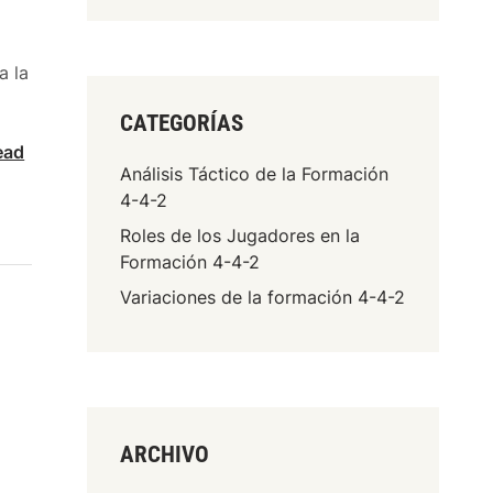
-
4
a la
-
2
CATEGORÍAS
:
ead
J
Análisis Táctico de la Formación
u
4-4-2
e
Roles de los Jugadores en la
g
Formación 4-4-2
o
p
Variaciones de la formación 4-4-2
o
s
i
c
i
o
ARCHIVO
n