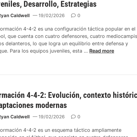
ó
a
veniles, Desarrollo, Estrategias
I
s
n
l
m
,
4
Ryan Caldwell
19/02/2026
0
t
p
P
-
e
a
o
formación 4-4-2 es una configuración táctica popular en el
4
r
c
s
bol, que cuenta con cuatro defensores, cuatro mediocampi
-
n
t
i
os delanteros, lo que logra un equilibrio entre defensa y
2
a
o
c
F
que. Para los equipos juveniles, esta …
Read more
:
t
,
i
o
V
i
C
o
r
a
v
a
n
m
r
a
m
a
a
i
s
b
m
c
a
,
i
i
rmación 4-4-2: Evolución, contexto históri
i
c
A
o
e
ó
i
aptaciones modernas
j
s
n
n
o
u
T
t
4
Ryan Caldwell
19/02/2026
0
n
s
á
o
-
e
t
c
formación 4-4-2 es un esquema táctico ampliamente
4
s
e
t