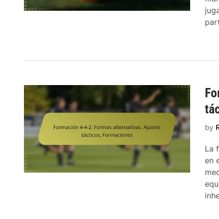
jug
par
Fo
tá
by
La 
en 
med
equ
inh