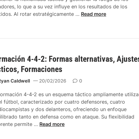
4
o
adores, lo que a su vez influye en los resultados de los
-
n
R
tidos. Al rotar estratégicamente …
Read more
4
e
o
-
s
l
2
d
d
:
e
e
R
a
l
e
t
rmación 4-4-2: Formas alternativas, Ajuste
o
s
a
s
p
cticos, Formaciones
q
S
o
u
u
Ryan Caldwell
20/02/2026
0
n
e
p
s
formación 4-4-2 es un esquema táctico ampliamente utiliz
l
a
el fútbol, caracterizado por cuatro defensores, cuatro
e
b
iocampistas y dos delanteros, ofreciendo un enfoque
n
i
ilibrado tanto en defensa como en ataque. Su flexibilidad
t
l
F
erente permite …
Read more
e
i
o
s
d
r