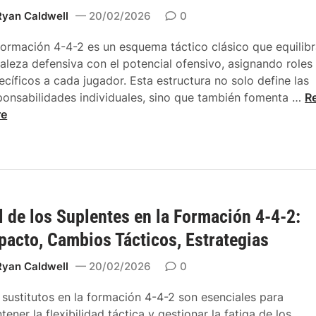
a
Ryan Caldwell
20/02/2026
0
c
i
formación 4-4-2 es un esquema táctico clásico que equilibr
a
taleza defensiva con el potencial ofensivo, asignando roles
d
ecíficos a cada jugador. Esta estructura no solo define las
o
R
ponsabilidades individuales, sino que también fomenta …
R
,
o
re
A
l
n
e
c
s
h
t
u
á
r
l de los Suplentes en la Formación 4-4-2:
c
a
t
pacto, Cambios Tácticos, Estrategias
,
i
O
c
Ryan Caldwell
20/02/2026
0
p
o
c
 sustitutos en la formación 4-4-2 son esenciales para
s
i
tener la flexibilidad táctica y gestionar la fatiga de los