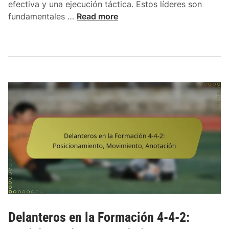
efectiva y una ejecución táctica. Estos líderes son
R
fundamentales …
Read more
o
l
e
s
d
e
l
i
d
e
r
a
z
g
o
e
Delanteros en la Formación 4-4-2:
n