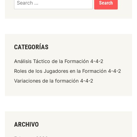
z
for:
a
c
i
ó
n
D
CATEGORÍAS
e
f
Análisis Táctico de la Formación 4-4-2
e
Roles de los Jugadores en la Formación 4-4-2
n
Variaciones de la formación 4-4-2
s
i
v
a
,
P
ARCHIVO
o
s