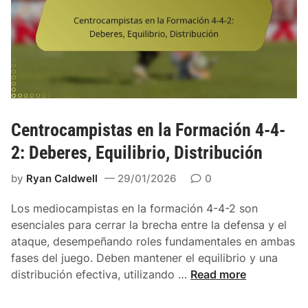
s
p
e
i
n
t
l
a
a
n
F
í
o
a
r
Centrocampistas en la Formación 4-4-
,
m
C
2: Deberes, Equilibrio, Distribución
a
o
c
by
Ryan Caldwell
29/01/2026
0
m
i
u
ó
Los mediocampistas en la formación 4-4-2 son
n
n
esenciales para cerrar la brecha entre la defensa y el
i
4
ataque, desempeñando roles fundamentales en ambas
c
-
fases del juego. Deben mantener el equilibrio y una
a
4
C
distribución efectiva, utilizando …
Read more
c
-
e
i
2
n