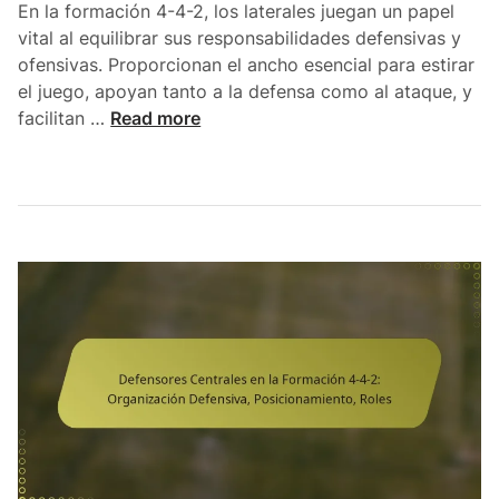
o
r
En la formación 4-4-2, los laterales juegan un papel
v
m
vital al equilibrar sus responsabilidades defensivas y
i
a
ofensivas. Proporcionan el ancho esencial para estirar
m
c
el juego, apoyan tanto a la defensa como al ataque, y
i
i
L
facilitan …
Read more
e
ó
a
n
n
t
t
4
e
o
-
r
,
4
a
A
-
l
n
2
e
o
:
s
t
D
e
a
e
n
c
b
l
i
e
a
ó
r
f
n
e
o