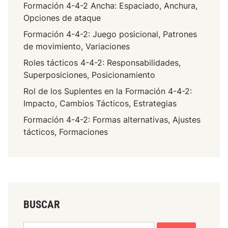
u
Formación 4-4-2 Ancha: Espaciado, Anchura,
m
d
Opciones de ataque
a
,
Formación 4-4-2: Juego posicional, Patrones
c
A
de movimiento, Variaciones
i
p
ó
Roles tácticos 4-4-2: Responsabilidades,
o
n
Superposiciones, Posicionamiento
y
4
o
Rol de los Suplentes en la Formación 4-4-2:
-
Impacto, Cambios Tácticos, Estrategias
4
Formación 4-4-2: Formas alternativas, Ajustes
-
tácticos, Formaciones
2
:
O
r
g
a
BUSCAR
n
i
Search