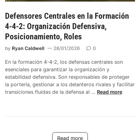
s
r
,
m
Defensores Centrales en la Formación
E
a
4-4-2: Organización Defensiva,
q
c
u
Posicionamiento, Roles
i
i
ó
by
Ryan Caldwell
28/01/2026
0
l
n
i
4
En la formación 4-4-2, los defensas centrales son
b
-
esenciales para garantizar la organización y
r
4
estabilidad defensiva. Son responsables de proteger
i
-
la portería, gestionar a los delanteros rivales y facilitar
o
2
D
transiciones fluidas de la defensa al …
Read more
,
:
e
D
R
f
i
e
e
s
s
n
t
p
s
r
o
o
Read more
i