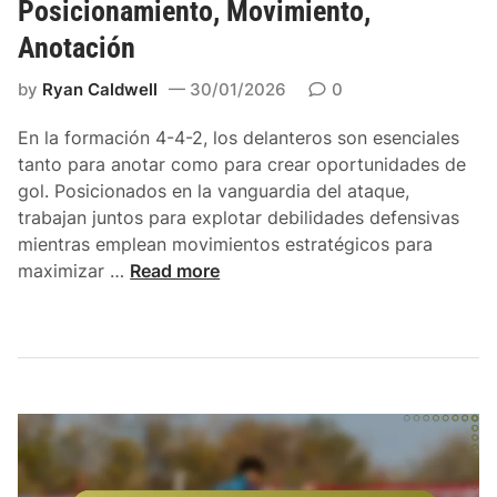
Posicionamiento, Movimiento,
l
Anotación
a
f
by
Ryan Caldwell
30/01/2026
0
o
r
En la formación 4-4-2, los delanteros son esenciales
m
tanto para anotar como para crear oportunidades de
a
gol. Posicionados en la vanguardia del ataque,
c
trabajan juntos para explotar debilidades defensivas
i
mientras emplean movimientos estratégicos para
ó
D
maximizar …
Read more
n
e
4
l
-
a
4
n
-
t
2
e
:
r
C
o
a