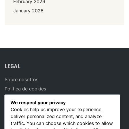
February 2026
i
January 2026
c
i
o
n
a
m
i
e
LEGAL
n
t
Sobre nosotros
o
,
Política de cookies
R
Tu privacidad
o
We respect your privacy
Términos de servicio
l
Cookies help us improve your experience,
e
Comunícate
deliver personalized content, and analyze
s
traffic. You can choose which cookies to allow