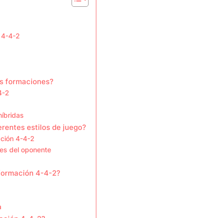
l 4-4-2
as formaciones?
4-2
híbridas
rentes estilos de juego?
ación 4-4-2
des del oponente
 formación 4-4-2?
a