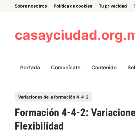
Skip
Sobre nosotros
Política de cookies
Tu privacidad
to
content
casayciudad.org.
Portada
Comunícate
Contenido
So
P
Variaciones de la formación 4-4-2
o
Formación 4-4-2: Variacione
s
t
Flexibilidad
e