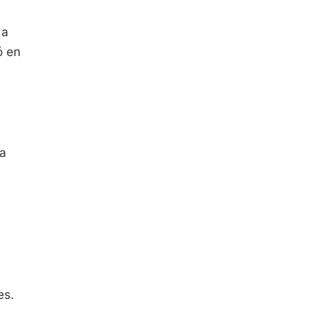
 a
ó en
la
es.