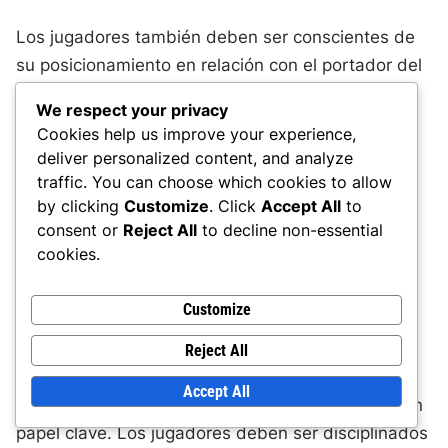
Los jugadores también deben ser conscientes de
su posicionamiento en relación con el portador del
balón. Por ejemplo, cuando un mediocampista
We respect your privacy
tiene el balón, los jugadores cercanos deben
Cookies help us improve your experience,
posicionarse dentro de 5 a 10 yardas para
deliver personalized content, and analyze
proporcionar apoyo mientras aseguran que no
traffic. You can choose which cookies to allow
estén demasiado cerca unos de otros, lo que
by clicking
Customize
. Click
Accept All
to
consent or
Reject All
to decline non-essential
podría llevar a congestión.
cookies.
Manteniendo la forma del equipo a través del
Customize
espaciado
Reject All
Mantener la forma del equipo es esencial en la
Accept All
formación 4-4-2, y un espaciado efectivo juega un
papel clave. Los jugadores deben ser disciplinados