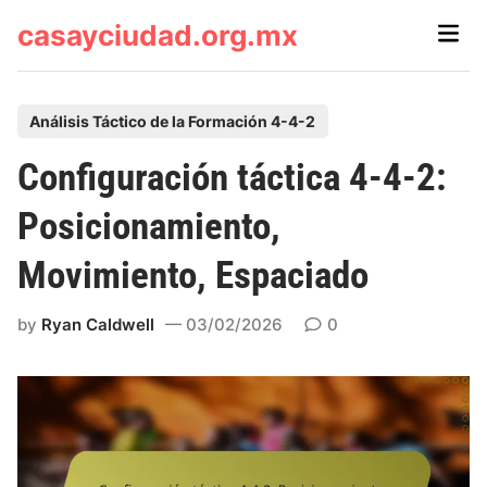
Skip
casayciudad.org.mx
Main
to
Men
content
P
Análisis Táctico de la Formación 4-4-2
o
Configuración táctica 4-4-2:
s
t
Posicionamiento,
e
Movimiento, Espaciado
d
i
by
Ryan Caldwell
03/02/2026
0
n