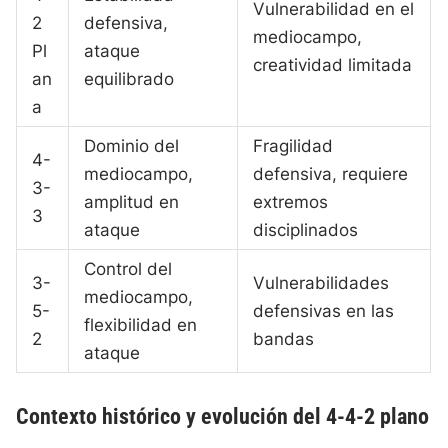
Vulnerabilidad en el
2
defensiva,
mediocampo,
Pl
ataque
creatividad limitada
an
equilibrado
a
Dominio del
Fragilidad
4-
mediocampo,
defensiva, requiere
3-
amplitud en
extremos
3
ataque
disciplinados
Control del
3-
Vulnerabilidades
mediocampo,
5-
defensivas en las
flexibilidad en
2
bandas
ataque
Contexto histórico y evolución del 4-4-2 plano