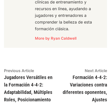
clínicas de entrenamiento y
recursos en línea, ayudando a
jugadores y entrenadores a
comprender la belleza de esta
formación clásica.
More by Ryan Caldwell
Post
Previous
N
Previous Article
Next Article
article:
ar
Jugadores Versátiles en
Formación 4-4-2:
navigation
la Formación 4-4-2:
Variaciones contra
Adaptabilidad, Múltiples
diferentes oponentes,
Roles, Posicionamiento
Ajustes