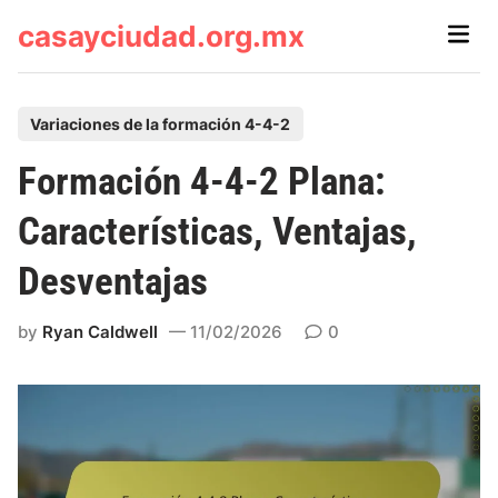
Skip
casayciudad.org.mx
Main
to
Men
content
P
Variaciones de la formación 4-4-2
o
Formación 4-4-2 Plana:
s
t
Características, Ventajas,
e
Desventajas
d
i
by
Ryan Caldwell
11/02/2026
0
n