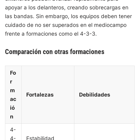
apoyar a los delanteros, creando sobrecargas en
las bandas. Sin embargo, los equipos deben tener
cuidado de no ser superados en el mediocampo
frente a formaciones como el 4-3-3.
Comparación con otras formaciones
Fo
r
m
Fortalezas
Debilidades
ac
ió
n
4-
4-
Estabilidad