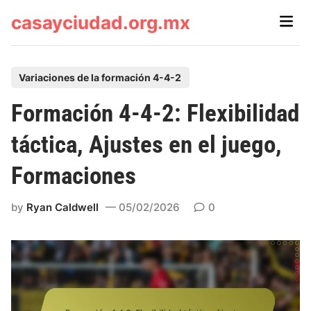
Skip
casayciudad.org.mx
Main
to
Men
content
P
Variaciones de la formación 4-4-2
o
Formación 4-4-2: Flexibilidad
s
t
táctica, Ajustes en el juego,
e
Formaciones
d
i
by
Ryan Caldwell
05/02/2026
0
n