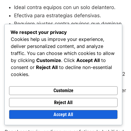
Ideal contra equipos con un solo delantero.
Efectiva para estrategias defensivas.
Requiere ajustes contra equipos que dominan
la posesión.
We respect your privacy
Cookies help us improve your experience,
deliver personalized content, and analyze
Análisis comparativo de formaciones en
traffic. You can choose which cookies to allow
diferentes ligas
by clicking
Customize
. Click
Accept All
to
consent or
Reject All
to decline non-essential
La popularidad y efectividad de la formación 4-4-2
cookies.
pueden diferir significativamente entre ligas. En
ligas conocidas por su juego físico, como la Premier
Customize
League inglesa, la 4-4-2 sigue siendo una opción
Reject All
preferida debido a su robustez y simplicidad
Accept All
táctica.