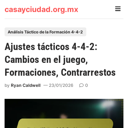
Skip
casayciudad.org.mx
Main
to
Men
content
P
Análisis Táctico de la Formación 4-4-2
o
Ajustes tácticos 4-4-2:
s
t
Cambios en el juego,
e
Formaciones, Contrarrestos
d
i
by
Ryan Caldwell
23/01/2026
0
n