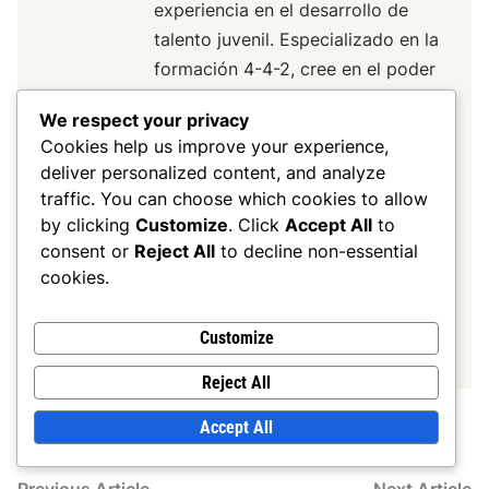
experiencia en el desarrollo de
talento juvenil. Especializado en la
formación 4-4-2, cree en el poder
del trabajo en equipo y la
We respect your privacy
disciplina táctica. Ryan comparte
Cookies help us improve your experience,
sus conocimientos a través de
deliver personalized content, and analyze
clínicas de entrenamiento y
traffic. You can choose which cookies to allow
recursos en línea, ayudando a
by clicking
Customize
. Click
Accept All
to
jugadores y entrenadores a
consent or
Reject All
to decline non-essential
comprender la belleza de esta
cookies.
formación clásica.
Customize
More by Ryan Caldwell
Reject All
Accept All
Previous
N
Previous Article
Next Article