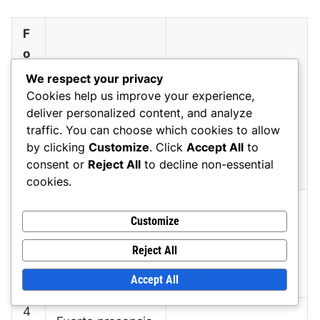
F
o
r
We respect your privacy
m
Cookies help us improve your experience,
Fortalezas
Debilidades
deliver personalized content, and analyze
a
traffic. You can choose which cookies to allow
ci
by clicking
Customize
. Click
Accept All
to
ó
consent or
Reject All
to decline non-essential
n
cookies.
4
Mejor control del
Forma defensiva
Customize
-
mediocampo,
más débil,
3
Reject All
más opciones de
vulnerable a
-
ataque
contraataques
Accept All
3
4