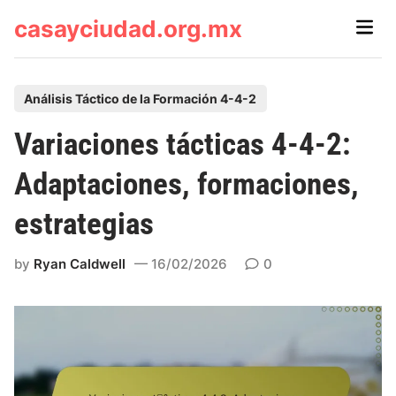
Skip
casayciudad.org.mx
Main
to
Men
content
P
Análisis Táctico de la Formación 4-4-2
o
Variaciones tácticas 4-4-2:
s
t
Adaptaciones, formaciones,
e
estrategias
d
i
by
Ryan Caldwell
16/02/2026
0
n